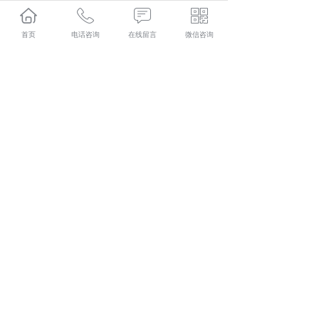
首页
电话咨询
在线留言
微信咨询
都匀不锈钢水箱厂家怎么样？都匀不锈钢水箱加工哪家便
宜？都匀不锈钢水箱制造哪家好？贵州绿潮环保科技有限
公司主要提供都匀不锈钢水箱厂家,都匀不锈钢水箱加工,都
匀不锈钢水箱制造,
相关标签：
不锈钢水箱
,
不锈钢水箱批发
,
上一条：
长久安全的选择：都匀不锈钢水箱的特点与优势
下一条：
绿色健康，都匀不锈钢水箱在家居生活中的优势
365系统