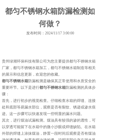
都匀不锈钢水箱防漏检测如
何做？
发布时间：2024/11/17 3:00:00
贵州绿潮环保科技有限公司为您主要提供
都匀不锈钢水箱
厂家
，都匀不锈钢水箱加工，都匀不锈钢水箱制造等相关
的展示和信息更新，欢迎您的收藏。
都匀不锈钢水箱
防漏检测是确保其正常使用和水质安全的
重要环节。以下是进行
都匀不锈钢水箱
防漏检测的具体步
骤：
首先，进行初步的视觉检查。仔细检查水箱的焊缝、连接
处和底部等易漏水部位，观察是否有裂纹、锈迹或渗水痕
迹。这一步骤可以快速发现一些明显的漏水问题。
其次，进行煤油试漏检测。煤油具有较强的渗的透性，可
以穿透可能留下在水箱中的微小沙眼或焊缝缺陷。在水箱
外部的焊缝上涂抹煤油，静置一段时间后观察是否有煤油